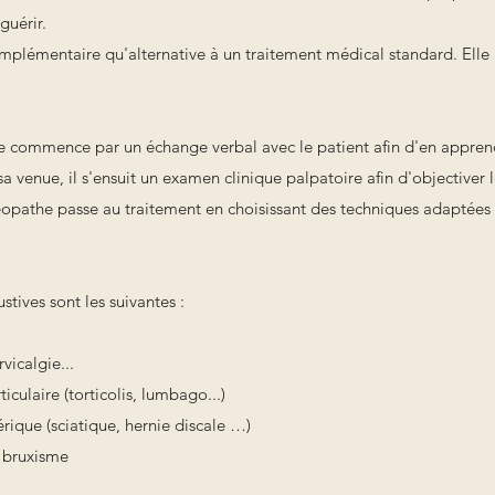
guérir.
mplémentaire qu'alternative à un traitement médical standard. Elle 
e commence par un échange verbal avec le patient afin d'en appre
sa venue, il s'ensuit un examen clinique palpatoire afin d'objectiver 
téopathe passe au traitement en choisissant des techniques adaptées
stives sont les suivantes :
vicalgie...
culaire (torticolis, lumbago...)
rique (sciatique, hernie discale …)
 bruxisme